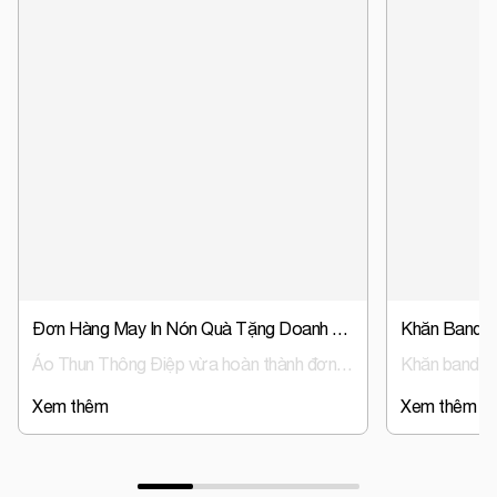
Đơn Hàng May In Nón Quà Tặng Doanh Nghiệp, Nón Đồng Phục Trust Event & Media
Áo Thun Thông Điệp vừa hoàn thành đơn hàng sản xuất nón đồng phục, nón quà tặng doanh nghiệp cho Trust Event & Media – đơn vị hoạt động trong lĩnh vực tổ chức sự kiện và truyền thông.
Xem thêm
Xem thêm