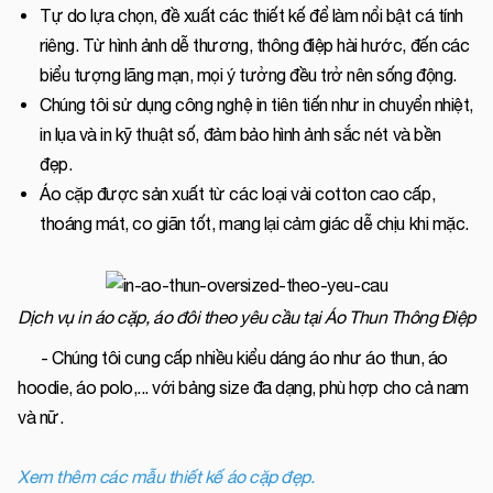
Tự do lựa chọn, đề xuất các thiết kế để làm nổi bật cá tính
riêng. Từ hình ảnh dễ thương, thông điệp hài hước, đến các
biểu tượng lãng mạn, mọi ý tưởng đều trở nên sống động.
Chúng tôi sử dụng công nghệ in tiên tiến như in chuyển nhiệt,
in lụa và in kỹ thuật số, đảm bảo hình ảnh sắc nét và bền
đẹp.
Áo cặp được sản xuất từ các loại vải cotton cao cấp,
thoáng mát, co giãn tốt, mang lại cảm giác dễ chịu khi mặc.
Dịch vụ in áo cặp, áo đôi theo yêu cầu tại Áo Thun Thông Điệp
- Chúng tôi cung cấp nhiều kiểu dáng áo như áo thun, áo
hoodie, áo polo,... với bảng size đa dạng, phù hợp cho cả nam
và nữ.
Xem thêm các mẫu thiết kế áo cặp đẹp.