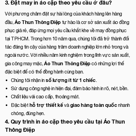
3. Đặt may in áo cặp theo yêu cầu ở đâu?
Với phương châm đặt sự hài lòng của khách hàng lên hàng
Áo Thun Thông Điệp
đầu,
tự hào là cơ sở sản xuất áo đồng
phục giá rẻ, đáp ứng mọi yêu cầu khắt khe về may đồng phục
tại TPHCM. Trong hơn 10 năm qua, chúng tôi đã trở thành đối
tác đáng tin cậy của hàng trăm doanh nghiệp lớn nhỏ trong và
ngoài nước. Với nhiều năm kinh nghiệm trong lĩnh vực sản xuất,
Áo Thun Thông Điệp
gia công may mặc,
có những lợi thế
đặc biệt để có thể đồng hành cùng bạn.
số lượng ít từ 1 chiếc
Chúng tôi nhận in
.
Sử dụng công nghệ in hiện đại, đảm bảo hình in rõ, nét, bền.
Chất liệu vải cao cấp, thoáng mát.
hỗ trợ thiết kế
giao hàng toàn quốc
Đặc biệt
và
nhanh
chóng, đúng hẹn.
4. Quy trình in áo cặp theo yêu cầu tại Áo Thun
Thông Điệp