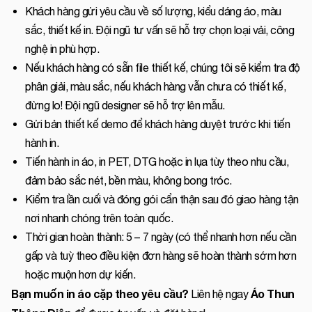
Khách hàng gửi yêu cầu về số lượng, kiểu dáng áo, màu
sắc, thiết kế in. Đội ngũ tư vấn sẽ hỗ trợ chọn loại vải, công
nghệ in phù hợp.
Nếu khách hàng có sẵn file thiết kế, chúng tôi sẽ kiểm tra độ
phân giải, màu sắc, nếu khách hàng vẫn chưa có thiết kế,
đừng lo! Đội ngũ designer sẽ hỗ trợ lên mẫu.
Gửi bản thiết kế demo để khách hàng duyệt trước khi tiến
hành in.
Tiến hành in áo, in PET, DTG hoặc in lụa tùy theo nhu cầu,
đảm bảo sắc nét, bền màu, không bong tróc.
Kiểm tra lần cuối và đóng gói cẩn thận sau đó giao hàng tận
nơi nhanh chóng trên toàn quốc.
Thời gian hoàn thành: 5 – 7 ngày (có thể nhanh hơn nếu cần
gấp và tuỳ theo điều kiện đơn hàng sẽ hoàn thành sớm hơn
hoặc muộn hơn dự kiến.
Bạn muốn in áo
cặp
theo yêu cầu?
Áo Thun
Liên hệ ngay