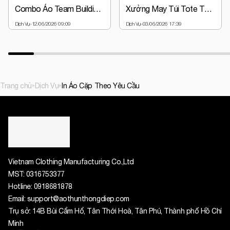
Combo Áo Team Building + Nón Đồng Phục Chỉ Từ 63.000đ | Giá Gốc Tại Xưởng
Xưởng May Túi Tote Theo Yêu Cầu - Thiết Kế Miễn Phí, Giá Gốc
Dịch Vụ
12/06/2026 09:09
Dịch Vụ
03/06/2026 17:39
Trang chủ
Dịch Vụ
In Áo Cặp Theo Yêu Cầu
Vietnam Clothing Manufacturing Co.,Ltd
MST:
0316753377
Hotline:
0918681878
Email:
support@aothunthongdiep.com
Trụ sở: 14B Bùi Cẩm Hổ, Tân Thới Hoà, Tân Phú, Thành phố Hồ Chí
Minh