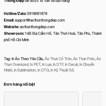
Thông Điệp
để được tư vấn và đặt hàng!
Hotline/Zalo:
0918681878
Email:
support@aothunthongdiep.com
Website:
aothunthongdiep.com
Showroom:
14B Bùi Cẩm Hổ, Tân Thới Hoà, Tân Phú, Thành
phố Hồ Chí Minh
Tag:
In Áo Theo Yêu Cầu
,
Áo Thun Cổ Tròn
,
Áo Thun Polo
,
Áo
Thun Oversized
,
In PET
,
In Lụa
,
In DTF
,
In Decal
,
In Chuyển
Nhiệt
,
In Sublimation
,
In DTG
,
In Kỹ Thuật Số
.
Đơn hàng nổi bật