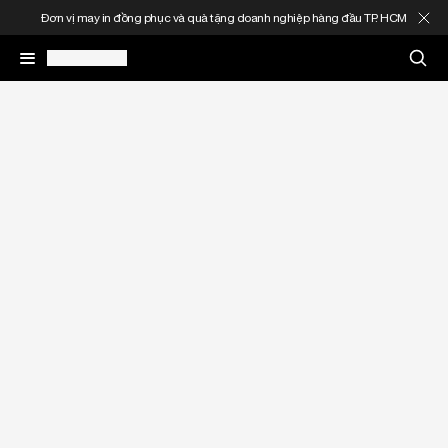
Đơn vị may in đồng phục và quà tặng doanh nghiệp hàng đầu TP. HCM
May In Đồng Phục
Quà Tặng Doanh Nghiệp
In Áo Theo Yêu Cầu
Gia Công Thời Trang
Sản Phẩm
Thông Tin