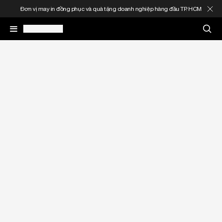
Đơn vị may in đồng phục và quà tặng doanh nghiệp hàng đầu TP. HCM
May In Đồng Phục
Quà Tặng Doanh Nghiệp
In Áo Theo Yêu Cầu
Gia Công Thời Trang
Sản Phẩm
Thông Tin