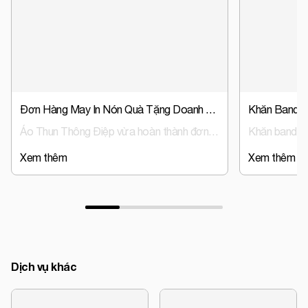
Đơn Hàng May In Nón Quà Tặng Doanh Nghiệp, Nón Đồng Phục Trust Event & Media
Áo Thun Thông Điệp vừa hoàn thành đơn hàng sản xuất nón đồng phục, nón quà tặng doanh nghiệp cho Trust Event & Media – đơn vị hoạt động trong lĩnh vực tổ chức sự kiện và truyền thông.
Xem thêm
Xem thêm
Dịch vụ khác