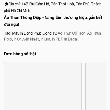
🏠Địa chỉ: 14B Bùi Cẩm Hổ, Tân Thới Hoà, Tân Phú, Thành
phố Hồ Chí Minh
Áo Thun Thông Điệp - Nâng tầm thương hiệu, gắn kết
đội ngũ!
Tag:
May In Đồng Phục Công Ty
,
Áo Thun Cổ Tròn
,
Áo Thun
Polo
,
In Chuyển Nhiệt
,
In Lụa
,
In PET
,
In Decal
.
Đơn hàng nổi bật