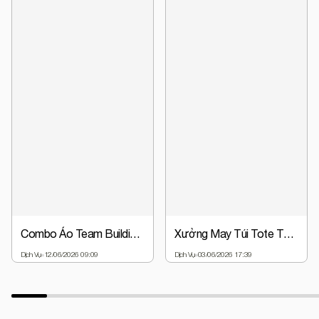
Combo Áo Team Building + Nón Đồng Phục Chỉ Từ 63.000đ | Giá Gốc Tại Xưởng
Xưởng May Túi Tote Theo Yêu Cầu - Thiết Kế Miễn Phí, Giá Gốc
Dịch Vụ
12/06/2026 09:09
Dịch Vụ
03/06/2026 17:39