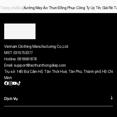
Trang chủ
Blog
Xưởng May Áo Thun Đồng Phục Công Ty Uy Tín, Giá Rẻ 
Vietnam Clothing Manufacturing Co.,Ltd
MST:
0316753377
Hotline:
0918681878
Email:
support@aothunthongdiep.com
Trụ sở: 14B Bùi Cẩm Hổ, Tân Thới Hoà, Tân Phú, Thành phố Hồ Chí
Minh
Dịch Vụ