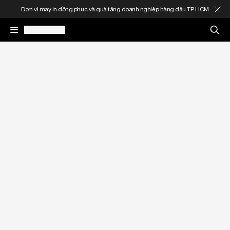
Đơn vị may in đồng phục và quà tặng doanh nghiệp hàng đầu TP. HCM
May In Đồng Phục
Quà Tặng Doanh Nghiệp
In Áo Theo Yêu Cầu
Gia Công Thời Trang
Sản Phẩm
Thông Tin