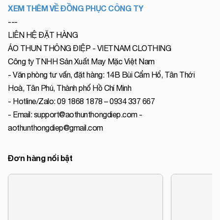
XEM THÊM VỀ ĐỒNG PHỤC CÔNG TY
---
LIÊN HỆ ĐẶT HÀNG
ÁO THUN THÔNG ĐIỆP - VIETNAM CLOTHING
Công ty TNHH Sản Xuất May Mặc Việt Nam
- Văn phòng tư vấn, đặt hàng: 14B Bùi Cẩm Hổ, Tân Thới
Hoà, Tân Phú, Thành phố Hồ Chí Minh
- Hotline/Zalo: 09 1868 1878 – 0934 337 667
- Email: support@aothunthongdiep.com -
aothunthongdiep@gmail.com
Đơn hàng nổi bật