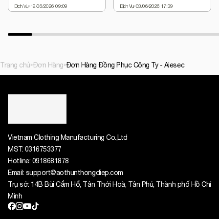
Dịch Vụ
12/06/2026 09:09
Dịch Vụ
03/06/2026 17:39
Trang chủ
Đơn Hàng
Đơn Hàng Đồng Phục Công Ty - Aiesec
Vietnam Clothing Manufacturing Co.,Ltd
MST:
0316753377
Hotline:
0918681878
Email:
support@aothunthongdiep.com
Trụ sở: 14B Bùi Cẩm Hổ, Tân Thới Hoà, Tân Phú, Thành phố Hồ Chí
Minh