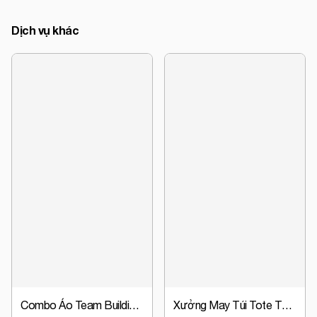
Dịch vụ khác
Combo Áo Team Building + Nón Đồng Phục Chỉ Từ 63.000đ | Giá Gốc Tại Xưởng
Xưởng May Túi Tote Theo Yêu Cầu - Thiết Kế Miễn Phí, Giá Gốc