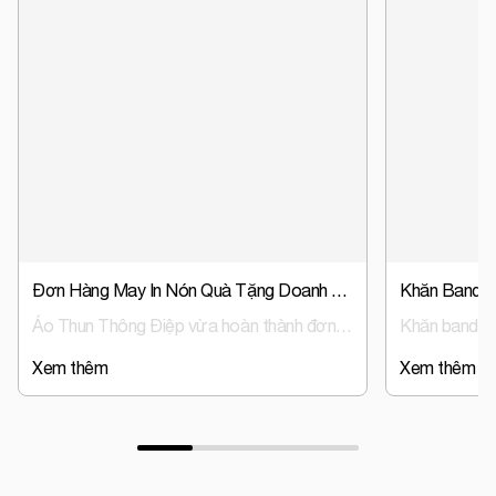
Đơn Hàng May In Nón Quà Tặng Doanh Nghiệp, Nón Đồng Phục Trust Event & Media
Áo Thun Thông Điệp vừa hoàn thành đơn hàng sản xuất nón đồng phục, nón quà tặng doanh nghiệp cho Trust Event & Media – đơn vị hoạt động trong lĩnh vực tổ chức sự kiện và truyền thông.
Xem thêm
Xem thêm